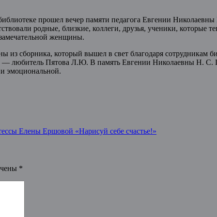
библиотеке прошел вечер памяти педагога Евгении Николаевны 
тствовали родные, близкие, коллеги, друзья, ученики, которые
 замечательной женщины.
ы из сборника, который вышел в свет благодаря сотрудникам би
— любитель Пятова Л.Ю. В память Евгении Николаевны Н. С. П
 и эмоциональной.
этессы Елены Ершовой «Нарисуй себе счастье!»
ечены
*