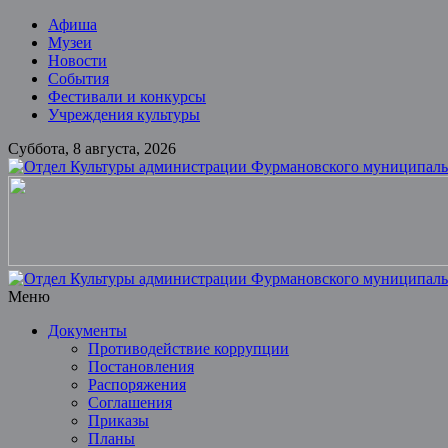
Skip
Афиша
to
Музеи
content
Новости
События
Фестивали и конкурсы
Учреждения культуры
Суббота, 8 августа, 2026
Отдел
Культуры
администрации
Фурмановского
муниципального
Меню
района
Документы
Противодействие коррупции
Муниципальное
Постановления
казенное
Распоряжения
учреждение
Соглашения
Приказы
Планы