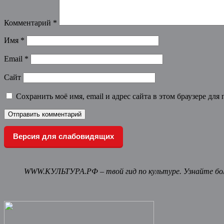
Комментарий
*
Имя
*
Email
*
Сайт
Сохранить моё имя, email и адрес сайта в этом браузере д
Версия для слабовидящих
WWW.КУЛЬТУРА.РФ – твой гид по культуре. Узнайте бол