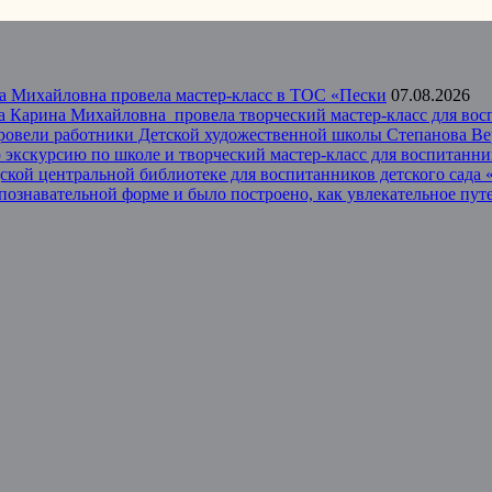
а Михайловна провела мастер-класс в ТОС «Пески
07.08.2026
 Карина Михайловна провела творческий мастер-класс для восп
провели работники Детской художественной школы Степанова В
экскурсию по школе и творческий мастер-класс для воспитанник
одской центральной библиотеке для воспитанников детского сад
 познавательной форме и было построено, как увлекательное пу