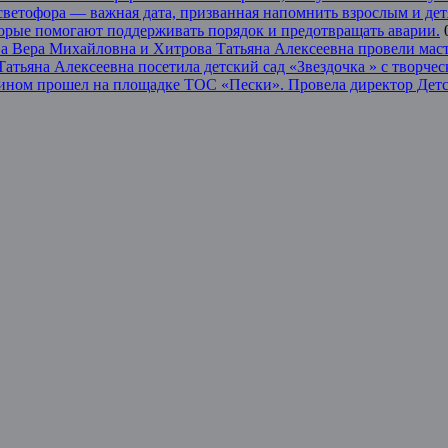
светофора — важная дата, призванная напомнить взрослым и дет
торые помогают поддерживать порядок и предотвращать аварии.
 Вера Михайловна и Хитрова Татьяна Алексеевна провели масте
тьяна Алексеевна посетила детский сад «Звездочка » с творчес
илином прошел на площадке ТОС «Пески». Провела директор Де