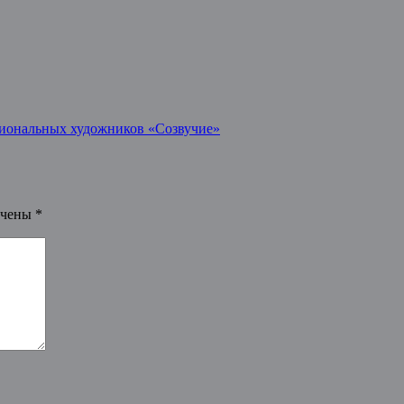
ссиональных художников «Созвучие»
ечены
*