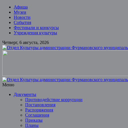
Skip
Афиша
to
Музеи
content
Новости
События
Фестивали и конкурсы
Учреждения культуры
Четверг, 6 августа, 2026
Отдел
Культуры
администрации
Фурмановского
муниципального
Меню
района
Документы
Противодействие коррупции
Муниципальное
Постановления
казенное
Распоряжения
учреждение
Соглашения
Приказы
Планы