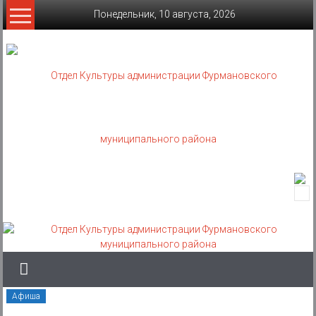
Skip
Понедельник, 10 августа, 2026
to
content
Отдел
Культуры
администрации
Фурмановского
муниципального
Афиша