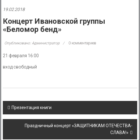
района
19.02.2018
Муниципальное
Концерт Ивановской группы
казенное
«Беломор бенд»
учреждение
Опубликовано: Администратор
0 комментариев
21 февраля 16:00
вход свободный
Post
Презентация книги
navigation
Праздничный концерт «ЗАЩИТНИКАМ ОТЕЧЕСТВА-
СЛАВА!»