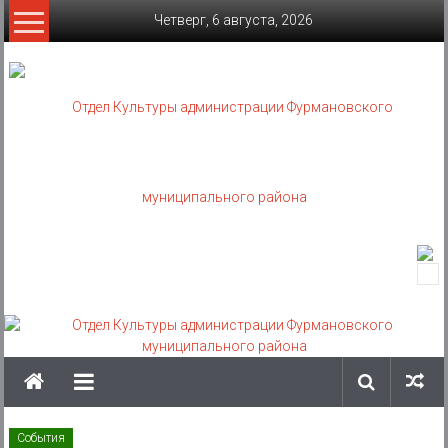
Skip
Четверг, 6 августа, 2026
to
content
Отдел
Культуры
администрации
Фурмановского
муниципального
События