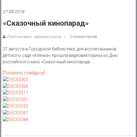
района
27.08.2018
Муниципальное
казенное
«Сказочный кинопарад»
учреждение
Опубликовано: Администратор
0 комментариев
27 августа в Городской библиотеке, для воспитанников
детского сада «Алёнка», прошла видеовикторина ко Дню
российского кино «Сказочный кинопарад».
[Показать слайдшоу]