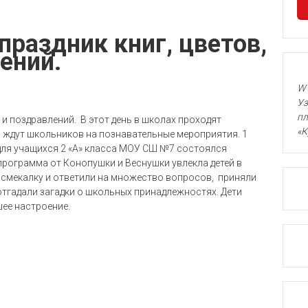
праздник книг, цветов,
лений.
WW
Уз
пл
к и поздравлений.
В этот день в школах проходят
«К
и ждут школьников на познавательные мероприятия. 1
для учащихся 2 «А» класса МОУ СШ №7 состоялся
программа от Конопушки и Веснушки увлекла детей в
и смекалку и ответили на множество вопросов, приняли
 отгадали загадки о школьных принадлежностях. Дети
ее настроение.