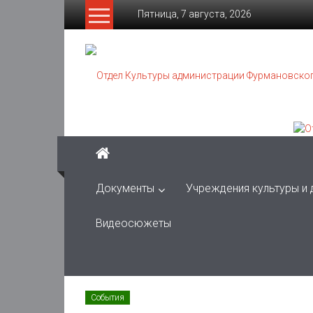
Skip
Пятница, 7 августа, 2026
to
content
Отдел
Культуры
администрации
Фурмановского
муниципального
района
Документы
Учреждения культуры и
Муниципальное
Видеосюжеты
казенное
учреждение
События