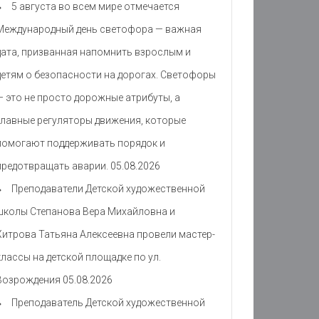
5 августа во всем мире отмечается
Международный день светофора — важная
дата, призванная напомнить взрослым и
детям о безопасности на дорогах. Светофоры
— это не просто дорожные атрибуты, а
главные регуляторы движения, которые
помогают поддерживать порядок и
предотвращать аварии.
05.08.2026
Преподаватели Детской художественной
школы Степанова Вера Михайловна и
Хитрова Татьяна Алексеевна провели мастер-
классы на детской площадке по ул.
Возрождения
05.08.2026
Преподаватель Детской художественной