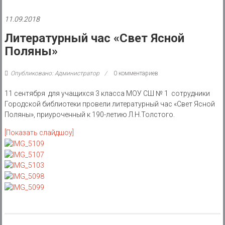
района
11.09.2018
Муниципальное
казенное
Литературный час «Свет Ясной
учреждение
Поляны»
Опубликовано: Администратор
0 комментариев
11 сентября для учащихся 3 класса МОУ СШ № 1 сотрудники
Городской библиотеки провели литературный час «Свет Ясной
Поляны», приуроченный к 190-летию Л.Н.Толстого.
[Показать слайдшоу]