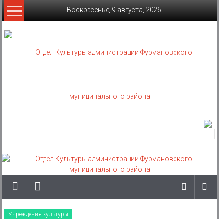
Skip
Воскресенье, 9 августа, 2026
to
content
Отдел
Культуры
администрации
Фурмановского
муниципального
Учреждения культуры