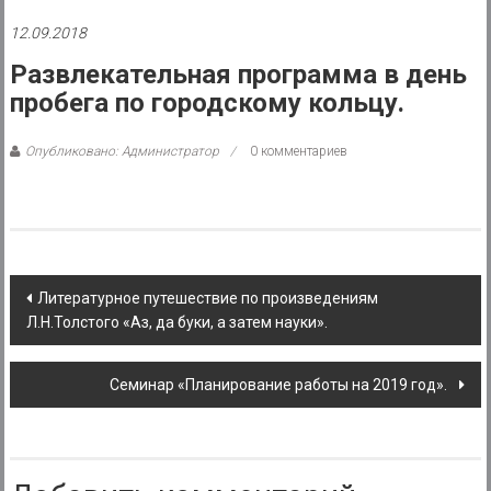
района
12.09.2018
Муниципальное
Развлекательная программа в день
казенное
пробега по городскому кольцу.
учреждение
Опубликовано: Администратор
0 комментариев
Post
Литературное путешествие по произведениям
Л.Н.Толстого «Аз, да буки, а затем науки».
navigation
Семинар «Планирование работы на 2019 год».