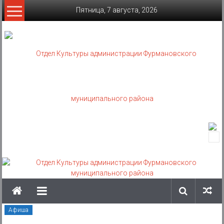
Skip
Пятница, 7 августа, 2026
to
content
Отдел
Культуры
администрации
Фурмановского
муниципального
Афиша