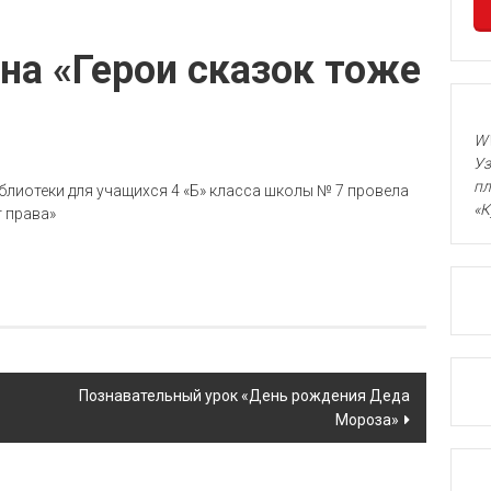
на «Герои сказок тоже
WW
Уз
пл
блиотеки для учащихся 4 «Б» класса школы № 7 провела
«К
 права»
Познавательный урок «День рождения Деда
Мороза»