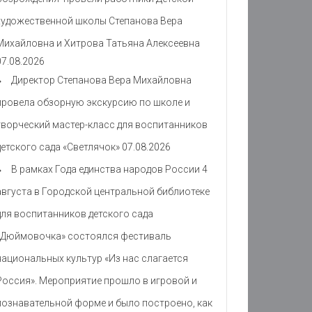
художественной школы Степанова Вера
Михайловна и Хитрова Татьяна Алексеевна
07.08.2026
Директор Степанова Вера Михайловна
провела обзорную экскурсию по школе и
творческий мастер-класс для воспитанников
детского сада «Светлячок»
07.08.2026
В рамках Года единства народов России 4
августа в Городской центральной библиотеке
для воспитанников детского сада
«Дюймовочка» состоялся фестиваль
национальных культур «Из нас слагается
Россия». Мероприятие прошло в игровой и
познавательной форме и было построено, как