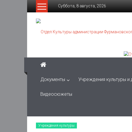
Skip
Суббота, 8 августа, 2026
to
content
Отдел
Культуры
администрации
Фурмановского
муниципального
района
Документы
Учреждения культуры и
Муниципальное
Видеосюжеты
казенное
учреждение
Учреждения культуры