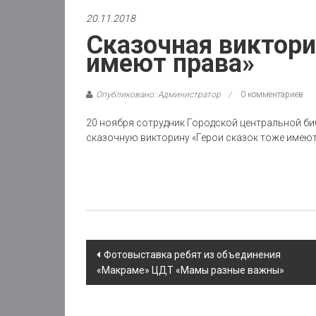
20.11.2018
Сказочная виктори
имеют права»
Опубликовано: Администратор
0 комментариев
20 ноября сотрудник Городской центральной би
сказочную викторину «Герои сказок тоже имеют
Post
Фотовыставка ребят из объединения
«Макраме» ЦДТ «Мамы разные важны»
navigation