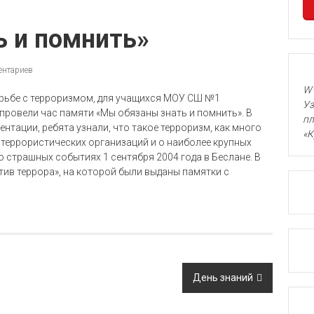
ь и помнить»
ентариев
WW
борьбе с терроризмом, для учащихся МОУ СШ №1
Уз
провели час памяти «Мы обязаны знать и помнить». В
пл
тации, ребята узнали, что такое терроризм, как много
«К
 террористических организаций и о наиболее крупных
 о страшных событиях 1 сентября 2004 года в Беслане. В
тив террора», на которой были выданы памятки с
День знаний