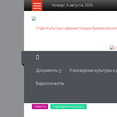
Skip
Четверг, 6 августа, 2026
to
content
Отдел
Культуры
администрации
Фурмановского
муниципального
района
Документы
Учреждения культуры и
Муниципальное
Видеосюжеты
казенное
учреждение
Новости
Учреждения культуры