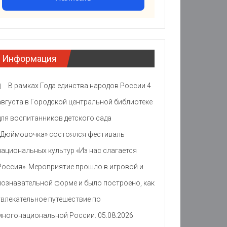
Информация
В рамках Года единства народов России 4
августа в Городской центральной библиотеке
для воспитанников детского сада
«Дюймовочка» состоялся фестиваль
национальных культур «Из нас слагается
Россия». Мероприятие прошло в игровой и
познавательной форме и было построено, как
увлекательное путешествие по
многонациональной России.
05.08.2026