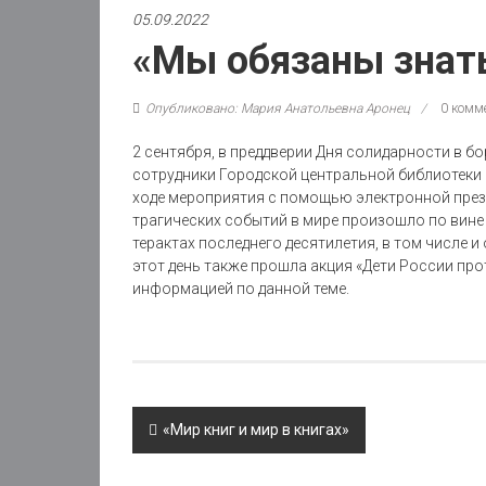
05.09.2022
«Мы обязаны знат
Опубликовано: Мария Анатольевна Аронец
0 комм
2 сентября, в преддверии Дня солидарности в 
сотрудники Городской центральной библиотеки 
ходе мероприятия с помощью электронной презен
трагических событий в мире произошло по вине
терактах последнего десятилетия, в том числе и
этот день также прошла акция «Дети России про
информацией по данной теме.
Post
«Мир книг и мир в книгах»
navigation