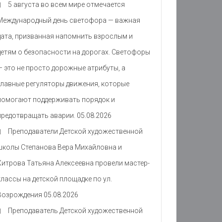
5 августа во всем мире отмечается
Международный день светофора — важная
дата, призванная напомнить взрослым и
детям о безопасности на дорогах. Светофоры
— это не просто дорожные атрибуты, а
главные регуляторы движения, которые
помогают поддерживать порядок и
предотвращать аварии.
05.08.2026
Преподаватели Детской художественной
школы Степанова Вера Михайловна и
Хитрова Татьяна Алексеевна провели мастер-
классы на детской площадке по ул.
Возрождения
05.08.2026
Преподаватель Детской художественной