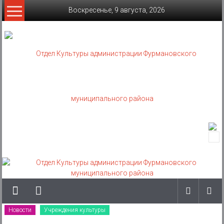
Skip
Воскресенье, 9 августа, 2026
to
content
Отдел
Культуры
администрации
Фурмановского
муниципального
Новости
Учреждения культуры