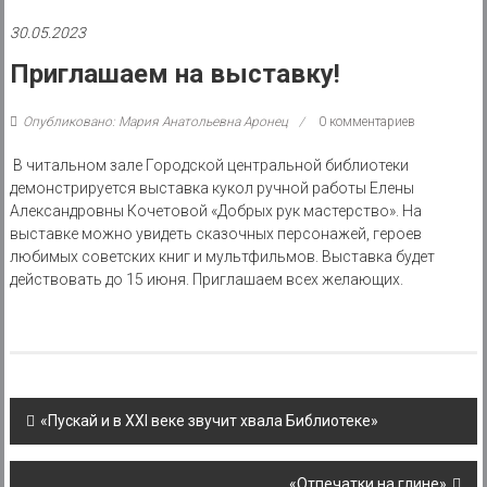
района
30.05.2023
Муниципальное
Приглашаем на выставку!
казенное
учреждение
Опубликовано: Мария Анатольевна Аронец
0 комментариев
В читальном зале Городской центральной библиотеки
демонстрируется выставка кукол ручной работы Елены
Александровны Кочетовой «Добрых рук мастерство». На
выставке можно увидеть сказочных персонажей, героев
любимых советских книг и мультфильмов. Выставка будет
действовать до 15 июня. Приглашаем всех желающих.
Post
«Пускай и в XXI веке звучит хвала Библиотеке»
navigation
«Отпечатки на глине»