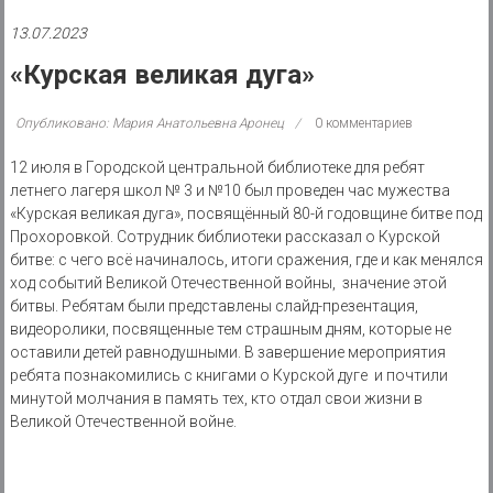
района
13.07.2023
Муниципальное
«Курская великая дуга»
казенное
учреждение
Опубликовано: Мария Анатольевна Аронец
0 комментариев
12 июля в Городской центральной библиотеке для ребят
летнего лагеря школ № 3 и №10 был проведен час мужества
«Курская великая дуга», посвящённый 80-й годовщине битве под
Прохоровкой. Сотрудник библиотеки рассказал о Курской
битве: с чего всё начиналось, итоги сражения, где и как менялся
ход событий Великой Отечественной войны, значение этой
битвы. Ребятам были представлены слайд-презентация,
видеоролики, посвященные тем страшным дням, которые не
оставили детей равнодушными. В завершение мероприятия
ребята познакомились с книгами о Курской дуге и почтили
минутой молчания в память тех, кто отдал свои жизни в
Великой Отечественной войне.