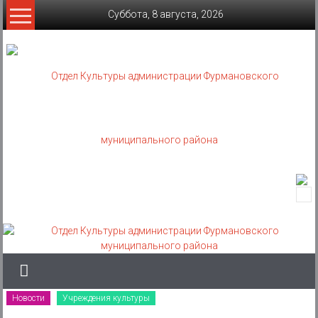
Skip
Суббота, 8 августа, 2026
to
content
Отдел
Культуры
администрации
Фурмановского
муниципального
Новости
Учреждения культуры