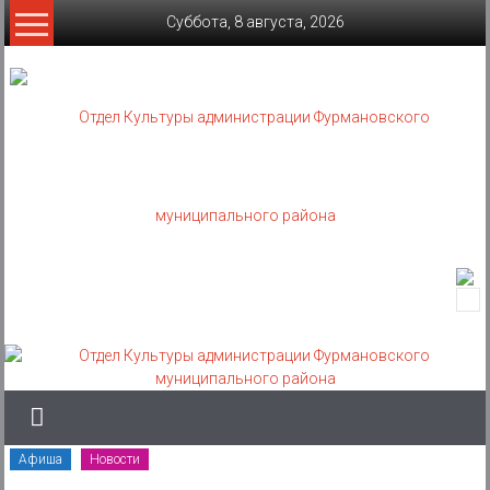
Skip
Суббота, 8 августа, 2026
to
content
Отдел
Культуры
администрации
Фурмановского
муниципального
Афиша
Новости