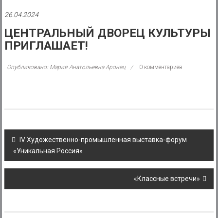
района
26.04.2024
Муниципальное
ЦЕНТРАЛЬНЫЙ ДВОРЕЦ КУЛЬТУРЫ
казенное
ПРИГЛАШАЕТ!
учреждение
Опубликовано: Мария Анатольевна Аронец
0 комментариев
Post
IV Художественно-промышленная выставка-форум
navigation
«Уникальная Россия»
«Классные встречи»