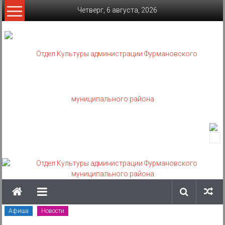
Skip
Четверг, 6 августа, 2026
to
content
Отдел
Культуры
администрации
Фурмановского
муниципального
Афиша
Новости