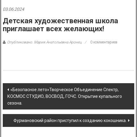
района
03.06.2024
Муниципальное
Детская художественная школа
казенное
приглашает всех желающих!
учреждение
Опубликовано: Мария Анатольевна Аронец
0 комментариев
Post
«Безопасное лето»Творческое Объединение Спектр,
КОСМОС СТУДИО, ВОСВОД, ГОЧС. Открытие купального
navigation
сезона.
Фурмановский район приступил к созданию кокошника.