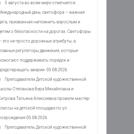
5 августа во всем мире отмечается
Международный день светофора — важная
дата, призванная напомнить взрослым и
детям о безопасности на дорогах. Светофоры
— это не просто дорожные атрибуты, а
главные регуляторы движения, которые
помогают поддерживать порядок и
предотвращать аварии.
05.08.2026
Преподаватели Детской художественной
школы Степанова Вера Михайловна и
Хитрова Татьяна Алексеевна провели мастер-
классы на детской площадке по ул.
Возрождения
05.08.2026
Преподаватель Детской художественной