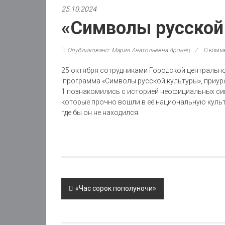
25.10.2024
«Символы русской
Опубликовано: Мария Анатольевна Аронец
0 комм
25 октября сотрудниками Городской центральн
программа «Символы русской культуры», приуро
1 познакомились с историей неофициальных си
которые прочно вошли в её национальную культ
где бы он не находился.
Post
«Час сорок пополуночи»
navigation