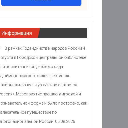
Информация
В рамках Года единства народов России 4
августа в Городской центральной библиотеке
для воспитанников детского сада
«Дюймовочка» состоялся фестиваль
национальных культур «Из нас слагается
Россия». Мероприятие прошло в игровой и
познавательной форме и было построено, как
увлекательное путешествие по
многонациональной России.
05.08.2026