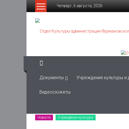
Skip
Четверг, 6 августа, 2026
to
content
Отдел
Культуры
администрации
Фурмановского
муниципального
района
Документы
Учреждения культуры и
Муниципальное
Видеосюжеты
казенное
учреждение
Новости
Учреждения культуры