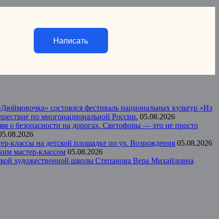
Написать
а «Дюймовочка» состоялся фестиваль национальных культур «Из
тешествие по многонациональной России.
05.08.2026
ям о безопасности на дорогах. Светофоры — это не просто
05.08.2026
р-классы на детской площадке по ул. Возрождения
05.08.2026
ким мастер-классом
05.08.2026
тской художественной школы Степанова Вера Михайловна