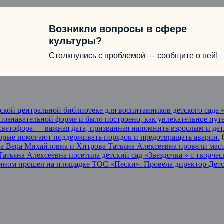
Возникли вопросы в сфере
культуры?
Столкнулись с проблемой — сообщите о ней!
одской центральной библиотеке для воспитанников детского сад
 познавательной форме и было построено, как увлекательное пу
светофора — важная дата, призванная напомнить взрослым и дет
торые помогают поддерживать порядок и предотвращать аварии.
 Вера Михайловна и Хитрова Татьяна Алексеевна провели масте
тьяна Алексеевна посетила детский сад «Звездочка » с творчес
илином прошел на площадке ТОС «Пески». Провела директор Де