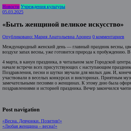
Новости
Учреждения культуры
05.03.2025
«Быть женщиной великое искусство»
Опубликовано: Мария Анатольевна Аронец
0 комментариев
Международный женский день — главный праздник весны, цвето
воздухе запах весны, уже готовится природа к пробуждению. В
4 марта, в канун праздника, в читальном зале Городской цен
начале встречи всех присутствующих с наступающим праздник
Поздравления, песни и шутки звучали для милых дам. И, конеч
участвовали в веселых конкурсах и викторинах. Приятным му
замечательными песнями о женщинах. К этому дню была оформ
поздравлениями и историей праздника. Вечер закончился чаеп
Post navigation
«Весна. Девчонки. Позитив!»
«Любая женщина – весна!»