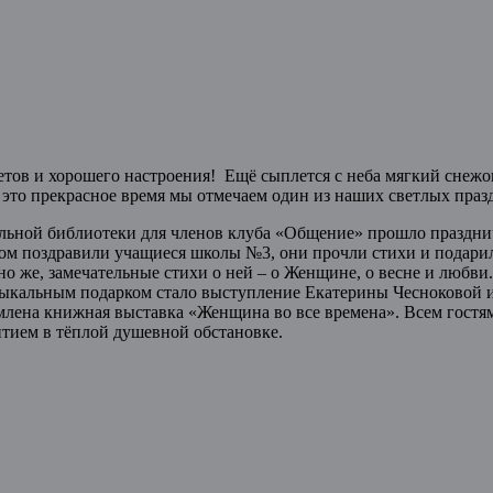
в и хорошего настроения! Ещё сыплется с неба мягкий снежок, 
 это прекрасное время мы отмечаем один из наших светлых празд
тральной библиотеки для членов клуба «Общение» прошло празд
ом поздравили учащиеся школы №3, они прочли стихи и подари
но же, замечательные стихи о ней – о Женщине, о весне и любви
зыкальным подарком стало выступление Екатерины Чесноковой 
лена книжная выставка «Женщина во все времена». Всем гостя
итием в тёплой душевной обстановке.