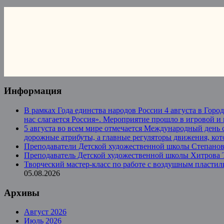
Информация
В рамках Года единства народов России 4 августа в Гор
нас слагается Россия». Мероприятие прошло в игровой и
5 августа во всем мире отмечается Международный день 
дорожные атрибуты, а главные регуляторы движения, ко
Преподаватели Детской художественной школы Степанова
Преподаватель Детской художественной школы Хитрова Та
Творческий мастер-класс по работе с воздушным пласт
05.08.2026
Архивы
Август 2026
Июль 2026