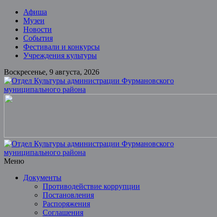
Skip
Афиша
to
Музеи
content
Новости
События
Фестивали и конкурсы
Учреждения культуры
Воскресенье, 9 августа, 2026
Отдел
Культуры
администрации
Фурмановского
муниципального
района
Меню
Документы
Муниципальное
Противодействие коррупции
казенное
Постановления
учреждение
Распоряжения
Соглашения