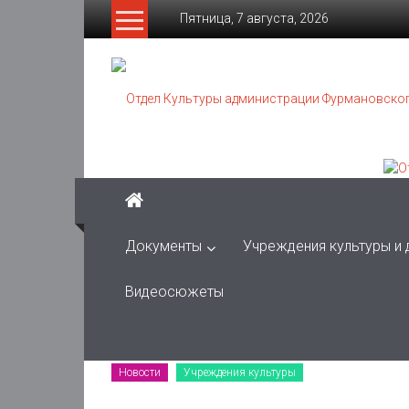
Skip
Пятница, 7 августа, 2026
to
content
Отдел
Культуры
администрации
Фурмановского
муниципального
района
Документы
Учреждения культуры и
Муниципальное
Видеосюжеты
казенное
учреждение
Новости
Учреждения культуры