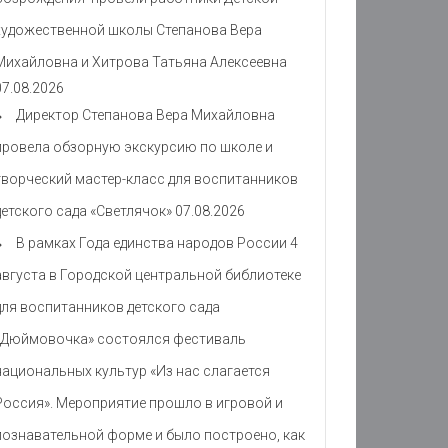
художественной школы Степанова Вера
Михайловна и Хитрова Татьяна Алексеевна
07.08.2026
Директор Степанова Вера Михайловна
провела обзорную экскурсию по школе и
творческий мастер-класс для воспитанников
детского сада «Светлячок»
07.08.2026
В рамках Года единства народов России 4
августа в Городской центральной библиотеке
для воспитанников детского сада
«Дюймовочка» состоялся фестиваль
национальных культур «Из нас слагается
Россия». Мероприятие прошло в игровой и
познавательной форме и было построено, как