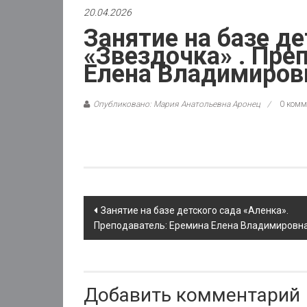
20.04.2026
Занятие на базе де
«Звездочка» . Пре
Елена Владимиров
Опубликовано: Мария Анатольевна Аронец
0 комм
Post
Занятие на базе детского сада «Аленка».
Преподаватель: Еремина Елена Владимировн
navigation
Добавить комментарий