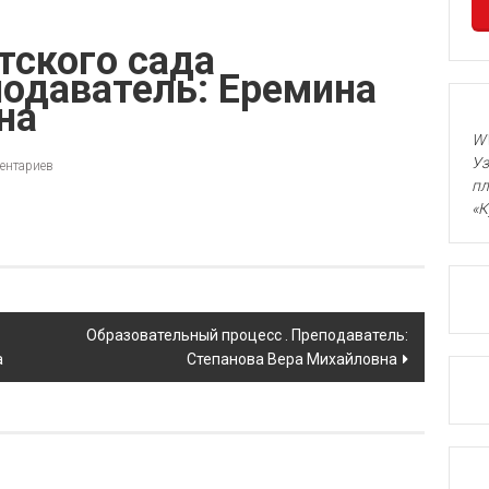
тского сада
подаватель: Еремина
на
WW
Уз
ентариев
пл
«К
Образовательный процесс . Преподаватель:
а
Степанова Вера Михайловна