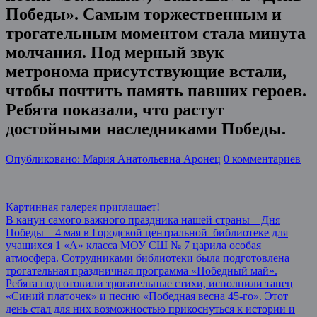
Победы». Самым торжественным и
трогательным моментом стала минута
молчания. Под мерный звук
метронома присутствующие встали,
чтобы почтить память павших героев.
Ребята показали, что растут
достойными наследниками Победы.
Опубликовано: Мария Анатольевна Аронец
0 комментариев
Post
Картинная галерея приглашает!
В канун самого важного праздника нашей страны – Дня
navigation
Победы – 4 мая в Городской центральной библиотеке для
учащихся 1 «А» класса МОУ СШ № 7 царила особая
атмосфера. Сотрудниками библиотеки была подготовлена
трогательная праздничная программа «Победный май».
Ребята подготовили трогательные стихи, исполнили танец
«Синий платочек» и песню «Победная весна 45-го». Этот
день стал для них возможностью прикоснуться к истории и