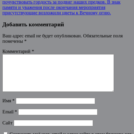
почувствовать гордость за подвиг наших предков. В знак
памяти и уважения после окончания мероприятия
присутствующие возложили цветы к Вечному огню.
Добавить комментарий
Ваш адрес email не будет опубликован.
Обязательные поля
помечены
*
Комментарий
*
Имя
*
Email
*
Сайт