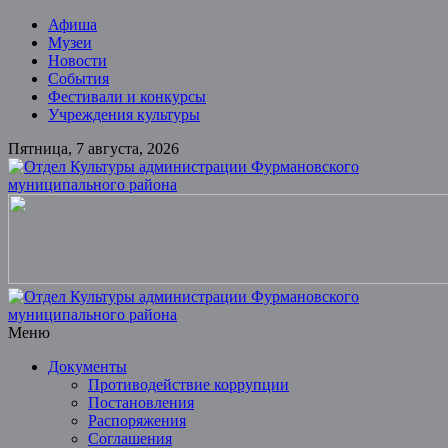
Skip
Афиша
to
Музеи
content
Новости
События
Фестивали и конкурсы
Учреждения культуры
Пятница, 7 августа, 2026
Отдел
Культуры
администрации
Фурмановского
муниципального
района
Меню
Документы
Муниципальное
Противодействие коррупции
казенное
Постановления
учреждение
Распоряжения
Соглашения