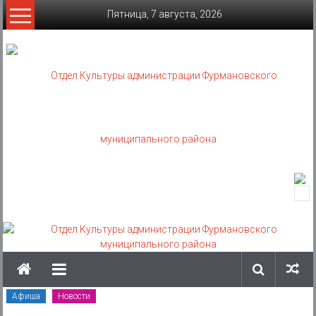
Skip
Пятница, 7 августа, 2026
to
content
Отдел
Культуры
администрации
Фурмановского
муниципального
Афиша
Новости