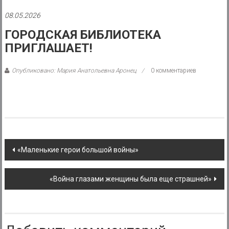
района
08.05.2026
Муниципальное
ГОРОДСКАЯ БИБЛИОТЕКА
казенное
ПРИГЛАШАЕТ!
учреждение
Опубликовано: Мария Анатольевна Аронец
0 комментариев
Post
«Маленькие герои большой войны»
navigation
«Война глазами женщины была еще страшней»