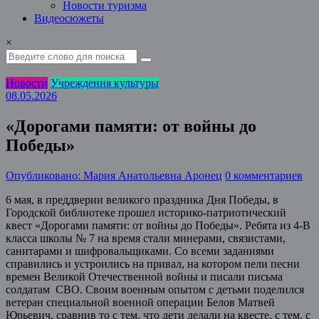
Новости туризма
Видеосюжеты
×
Новости
Учреждения культуры
08.05.2026
«Дорогами памяти: от войны до
Победы»
Опубликовано: Мария Анатольевна Аронец
0 комментариев
6 мая, в преддверии великого праздника Дня Победы, в
Городской библиотеке прошел историко-патриотический
квест «Дорогами памяти: от войны до Победы». Ребята из 4-В
класса школы № 7 на время стали минерами, связистами,
санитарами и шифровальщиками. Со всеми заданиями
справились и устроились на привал, на котором пели песни
времен Великой Отечественной войны и писали письма
солдатам СВО. Своим военным опытом с детьми поделился
ветеран специальной военной операции Белов Матвей
Юрьевич, сравнив то с тем, что дети делали на квесте, с тем, с