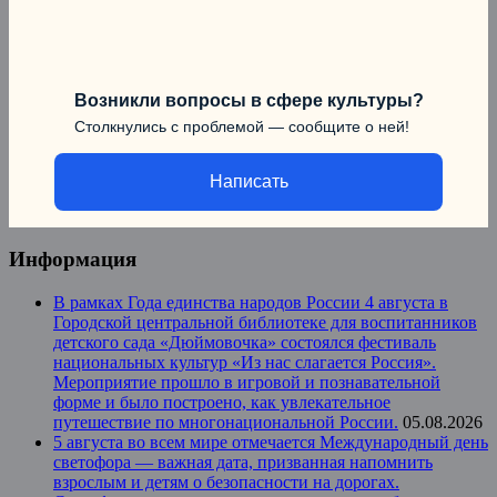
Возникли вопросы в сфере культуры?
Столкнулись с проблемой — сообщите о ней!
Написать
Информация
В рамках Года единства народов России 4 августа в
Городской центральной библиотеке для воспитанников
детского сада «Дюймовочка» состоялся фестиваль
национальных культур «Из нас слагается Россия».
Мероприятие прошло в игровой и познавательной
форме и было построено, как увлекательное
путешествие по многонациональной России.
05.08.2026
5 августа во всем мире отмечается Международный день
светофора — важная дата, призванная напомнить
взрослым и детям о безопасности на дорогах.