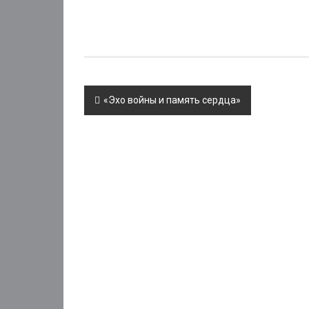
Post
«Эхо войны и память сердца»
navigation