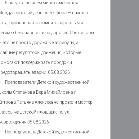
5 августа во всем мире отмечается
Международный день светофора — важная
дата, призванная напомнить взрослым и
детям о безопасности на дорогах. Светофоры
— это не просто дорожные атрибуты, а
главные регуляторы движения, которые
помогают поддерживать порядок и
предотвращать аварии.
05.08.2026
Преподаватели Детской художественной
школы Степанова Вера Михайловна и
Хитрова Татьяна Алексеевна провели мастер-
классы на детской площадке по ул.
Возрождения
05.08.2026
Преподаватель Детской художественной