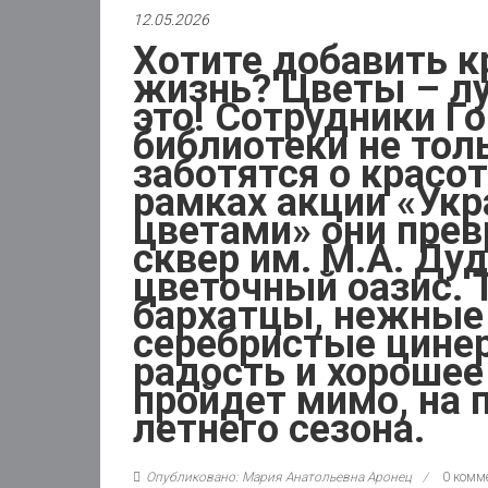
12.05.2026
Хотите добавить к
жизнь? Цветы – л
это! Сотрудники Г
библиотеки не толь
заботятся о красот
рамках акции «Укр
цветами» они пре
сквер им. М.А. Ду
цветочный оазис. 
бархатцы, нежные 
серебристые цинер
радость и хорошее
пройдет мимо, на 
летнего сезона.
Опубликовано: Мария Анатольевна Аронец
0 комм