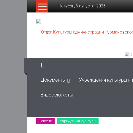
Skip
Четверг, 6 августа, 2026
to
content
Отдел
Культуры
администрации
Фурмановского
муниципального
района
Документы
Учреждения культуры и
Муниципальное
Видеосюжеты
казенное
учреждение
Новости
Учреждения культуры