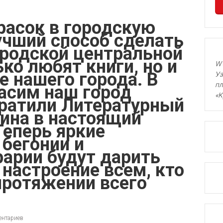
расок в городскую
учший способ сделать
ородской центральной
ко любят книги, но и
WW
е нашего города. В
Уз
пл
асим наш город
«К
вратили Литературный
дина в настоящий
Теперь яркие
бегонии и
арии будут дарить
 настроение всем, кто
протяжении всего
ентариев