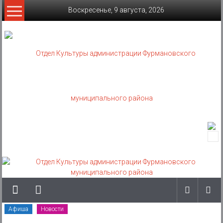
Skip
Воскресенье, 9 августа, 2026
to
content
Отдел
Культуры
администрации
Фурмановского
муниципального
Афиша
Новости