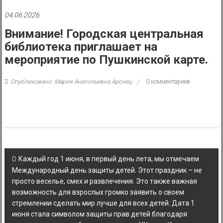
района
04.06.2026
Муниципальное
Внимание! Городская центральная
казенное
библиотека приглашает на
учреждение
мероприятие по Пушкинской карте.
Опубликовано: Мария Анатольевна Аронец
0 комментариев
Post
Каждый год 1 июня, в первый день лета, мы отмечаем
navigation
Международный день защиты детей. Этот праздник – не
просто веселье, смех и развлечения. Это также важная
возможность для взрослых громко заявить о своем
стремлении сделать мир лучше для всех детей. Дата 1
июня стала символом защиты прав детей благодаря