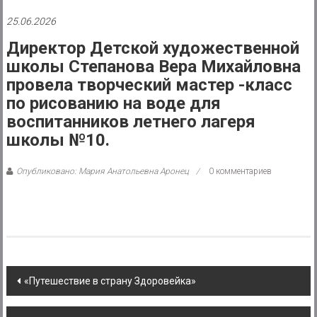
района
25.06.2026
Муниципальное
Директор Детской художественной
казенное
школы Степанова Вера Михайловна
учреждение
провела творческий мастер -класс
по рисованию на воде для
воспитанников летнего лагеря
школы №10.
Опубликовано: Мария Анатольевна Аронец
0 комментариев
Post
«Путешествие в страну Здоровейка»
navigation