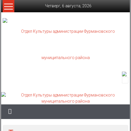
Skip
Четверг, 6 августа, 2026
to
content
Отдел
Культуры
администрации
Фурмановского
муниципального