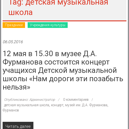
района
Tag: детская музыкальная
школа
Муниципальное
казенное
Праздники
Учреждения культуры
учреждение
06.05.2016
12 мая в 15.30 в музее Д.А.
Фурманова состоится концерт
учащихся Детской музыкальной
школы «Нам дороги эти позабыть
нельзя»
Опубликовано: Администратор
0 комментариев
детская музыкальная школа
,
концерт
,
музей им. Д.А. Фурманова
,
Фурманов
Читать далее